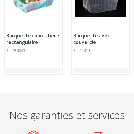
Barquette charcutière
Barquette avec
rectangulaire
couvercle
transparent 13,8x9x4,6
rectangulaire
Ref.
054093
Ref.
346141
cm 34,5 cl Alphaform
transparent
(250 pièces)
185x142x94 mm 180 cl
Carty (100 pièces)
Nos garanties et services