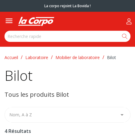
La corpo rejoint La Bovida !

Accueil
Laboratoire
Mobilier de laboratoire
Bilot
Bilot
Tous les produits Bilot

Nom, A à Z
4 Résultats