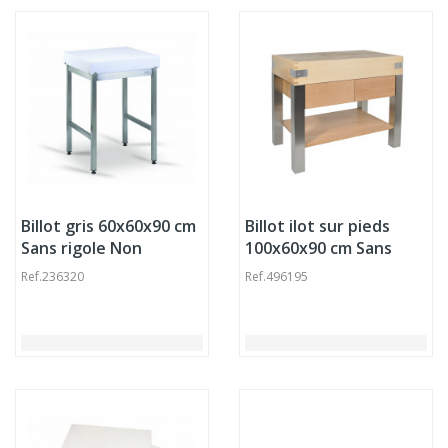
Billot gris 60x60x90 cm
Billot ilot sur pieds
Sans rigole Non
100x60x90 cm Sans
réversible Sur pied(s)
rigole Non réversible
Ref.
236320
Ref.
496195
Tournus
Sur pied(s)