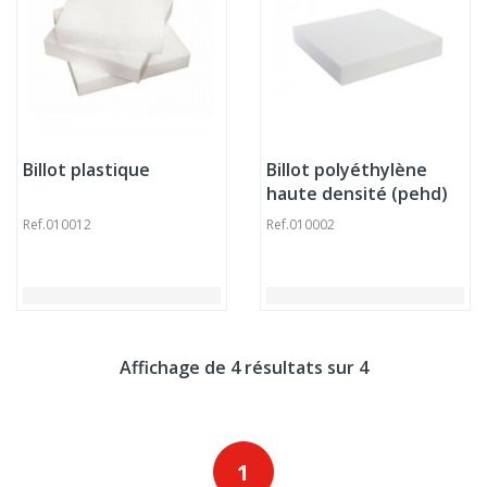
Billot plastique
Billot polyéthylène
haute densité (pehd)
blanc 60x60x10 cm
Ref.
010012
Ref.
010002
Sans rigole Non
réversible
Affichage de 4 résultats sur 4
1