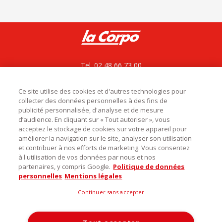
Tel. 02 48 66 73 00
La Corpo rejoint La bovida
ZAC le César, Rue du bois des Chagnières
18570 Le Subdray
Ce site utilise des cookies et d'autres technologies pour
collecter des données personnelles à des fins de
service.commercial@labovida.com
publicité personnalisée, d'analyse et de mesure
d’audience. En cliquant sur « Tout autoriser », vous
acceptez le stockage de cookies sur votre appareil pour
améliorer la navigation sur le site, analyser son utilisation
et contribuer à nos efforts de marketing. Vous consentez

Catégories
à l'utilisation de vos données par nous et nos
partenaires, y compris Google.
Politique de données

Infos utiles
personnelles
Mentions légales
Découvrez notre magasin
Continuer sans accepter
La Corpo Rungis