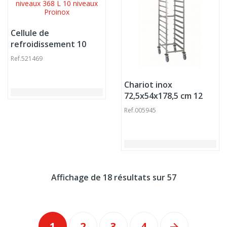
Cellule de
refroidissement 10
niveaux 368 L 10
Ref.
521469
niveaux Proinox
Chariot inox
72,5x54x178,5 cm 12
niveaux Tournus
Ref.
005945
Affichage de 18 résultats sur 57
1
2
3
4