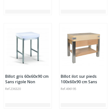
Billot gris 60x60x90 cm
Billot ilot sur pieds
Sans rigole Non
100x60x90 cm Sans
réversible Sur pied(s)
rigole Non réversible
Ref.
236320
Ref.
496195
Tournus
Sur pied(s)