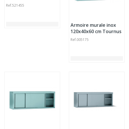
froid négatif 1400 L 3
Ref.
521455
niveaux Proinox
Armoire murale inox
120x40x60 cm Tournus
Ref.
005175