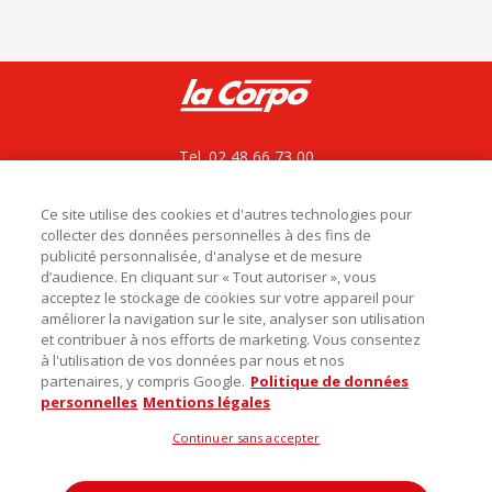
Tel. 02 48 66 73 00
La Corpo rejoint La bovida
ZAC le César, Rue du bois des Chagnières
18570 Le Subdray
Ce site utilise des cookies et d'autres technologies pour
collecter des données personnelles à des fins de
service.commercial@labovida.com
publicité personnalisée, d'analyse et de mesure
d’audience. En cliquant sur « Tout autoriser », vous
acceptez le stockage de cookies sur votre appareil pour
améliorer la navigation sur le site, analyser son utilisation
et contribuer à nos efforts de marketing. Vous consentez

Catégories
à l'utilisation de vos données par nous et nos
partenaires, y compris Google.
Politique de données

Infos utiles
personnelles
Mentions légales
Découvrez notre magasin
Continuer sans accepter
La Corpo Rungis