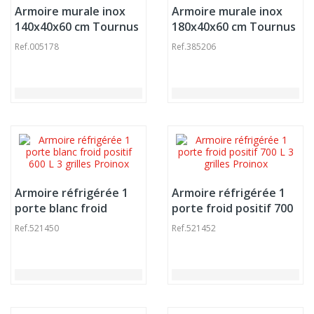
Armoire murale inox
Armoire murale inox
140x40x60 cm Tournus
180x40x60 cm Tournus
Ref.
005178
Ref.
385206
Armoire réfrigérée 1
Armoire réfrigérée 1
porte blanc froid
porte froid positif 700
positif 600 L 3 grilles
L 3 grilles Proinox
Ref.
521450
Ref.
521452
Proinox