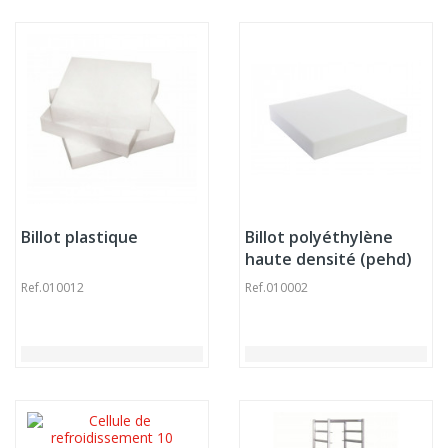
Billot plastique
Billot polyéthylène
haute densité (pehd)
blanc 60x60x10 cm
Ref.
010012
Ref.
010002
Sans rigole Non
réversible