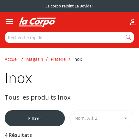
La corpo rejoint La Bovida !

Accueil
Magasin
Platerie
Inox
Inox
Tous les produits Inox

Nom, A à Z
Filtrer
4 Résultats