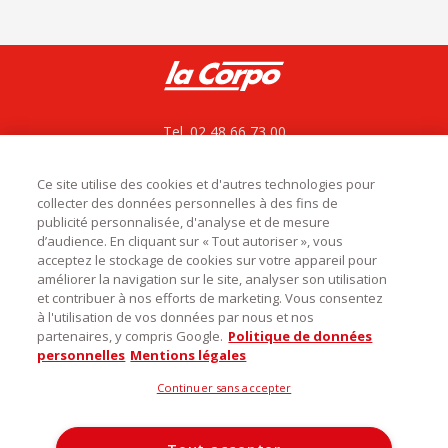
Tel. 02 48 66 73 00
La Corpo rejoint La bovida
ZAC le César, Rue du bois des Chagnières
18570 Le Subdray
Ce site utilise des cookies et d'autres technologies pour
collecter des données personnelles à des fins de
service.commercial@labovida.com
publicité personnalisée, d'analyse et de mesure
d’audience. En cliquant sur « Tout autoriser », vous
acceptez le stockage de cookies sur votre appareil pour
améliorer la navigation sur le site, analyser son utilisation
et contribuer à nos efforts de marketing. Vous consentez

Catégories
à l'utilisation de vos données par nous et nos
partenaires, y compris Google.
Politique de données

Infos utiles
personnelles
Mentions légales
Découvrez notre magasin
Continuer sans accepter
La Corpo Rungis