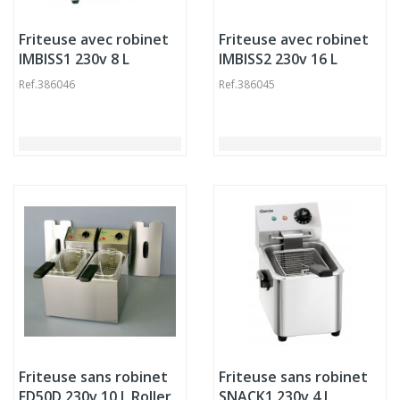
Friteuse avec robinet
Friteuse avec robinet
IMBISS1 230v 8 L
IMBISS2 230v 16 L
Bartscher
Bartscher
Ref.
386046
Ref.
386045
Friteuse sans robinet
Friteuse sans robinet
FD50D 230v 10 L Roller
SNACK1 230v 4 L