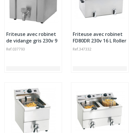
Friteuse avec robinet
Friteuse avec robinet
de vidange gris 230v 9
FD80DR 230v 16 L Roller
L
Grill
Ref.
037793
Ref.
347332