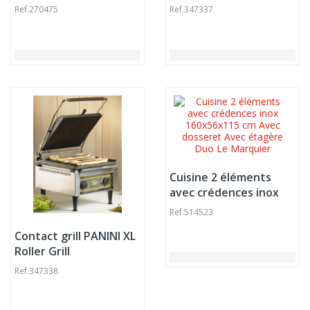
Ref.
270475
Ref.
347337
Cuisine 2 éléments
avec crédences inox
160x56x115 cm Avec
Ref.
514523
dosseret Avec étagère
Contact grill PANINI XL
Duo Le Marquier
Roller Grill
Ref.
347338