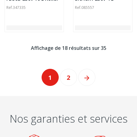
Grill
Bartscher
Ref.
347335
Ref.
085557
Affichage de 18 résultats sur 35
1
2

Nos garanties et services