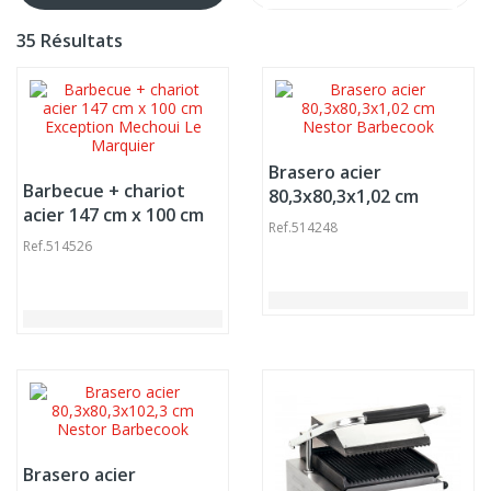
35 Résultats
Brasero acier
Barbecue + chariot
80,3x80,3x1,02 cm
acier 147 cm x 100 cm
Nestor Barbecook
Ref.
514248
Exception Mechoui Le
Ref.
514526
Marquier
Brasero acier