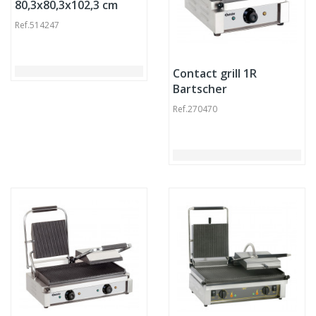
80,3x80,3x102,3 cm
Nestor Barbecook
Ref.
514247
Contact grill 1R
Bartscher
Ref.
270470