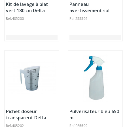
Kit de lavage à plat
Panneau
vert 180 cm Delta
avertissement sol
glissant rectangulaire
Ref.
405200
Ref.
255596
jaune 28 cm Probbax
Pichet doseur
Pulvérisateur bleu 650
transparent Delta
ml
Ref.
405202
Ref.
085599