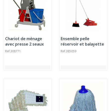
Chariot de ménage
Ensemble pelle
avec presse 2 seaux
réservoir et balayette
gris 17,5 L Thomas
27 cm Thomas
Ref.
308771
Ref.
385059