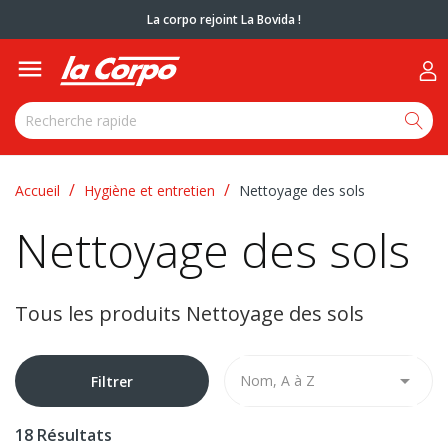
La corpo rejoint La Bovida !

Accueil
Hygiène et entretien
Nettoyage des sols
Nettoyage des sols
Tous les produits Nettoyage des sols

Nom, A à Z
Filtrer
18 Résultats