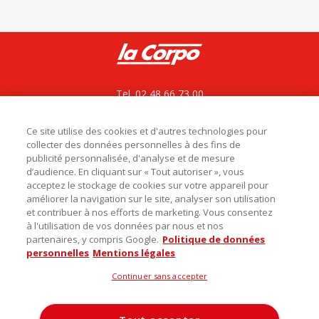
Tel. 02 48 66 73 00
La Corpo rejoint La bovida
ZAC le César, Rue du bois des Chagnières
18570 Le Subdray
Ce site utilise des cookies et d'autres technologies pour
collecter des données personnelles à des fins de
service.commercial@labovida.com
publicité personnalisée, d'analyse et de mesure
d’audience. En cliquant sur « Tout autoriser », vous
acceptez le stockage de cookies sur votre appareil pour
améliorer la navigation sur le site, analyser son utilisation
et contribuer à nos efforts de marketing. Vous consentez

Catégories
à l'utilisation de vos données par nous et nos
partenaires, y compris Google.
Politique de données

Infos utiles
personnelles
Mentions légales
Découvrez notre magasin
Continuer sans accepter
La Corpo Rungis