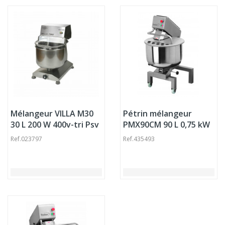
Mélangeur VILLA M30
Pétrin mélangeur
30 L 200 W 400v-tri Psv
PMX90CM 90 L 0,75 kW
400v Dadaux
Ref.
023797
Ref.
435493