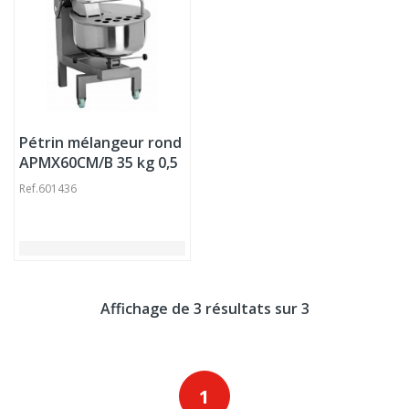
Pétrin mélangeur rond
APMX60CM/B 35 kg 0,5
kW 400v Dadaux
Ref.
601436
Affichage de 3 résultats sur 3
1