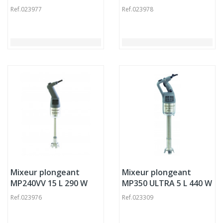
230v Robot Coupe
230v Robot Coupe
Ref.
023977
Ref.
023978
Mixeur plongeant
Mixeur plongeant
MP240VV 15 L 290 W
MP350 ULTRA 5 L 440 W
230v Robot Coupe
230v Robot Coupe
Ref.
023976
Ref.
023309