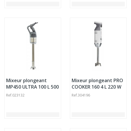
Mixeur plongeant
Mixeur plongeant PRO
MP450 ULTRA 100 L 500
COOKER 160 4 L 220 W
W 230v Robot Coupe
230v Mixer Pro.cooker
Ref.
023132
Ref.
304196