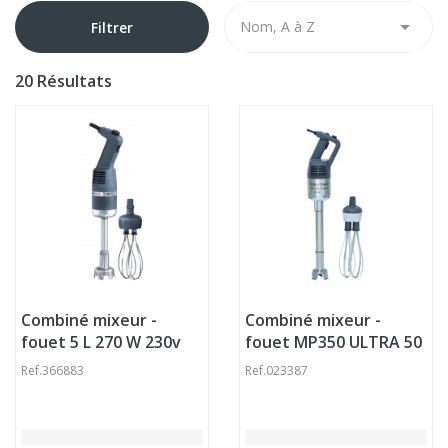

Nom, A à Z
Filtrer
20 Résultats
Combiné mixeur -
Combiné mixeur -
fouet 5 L 270 W 230v
fouet MP350 ULTRA 50
Robot Coupe
L 440 W 230v Robot
Ref.
366883
Ref.
023387
Coupe