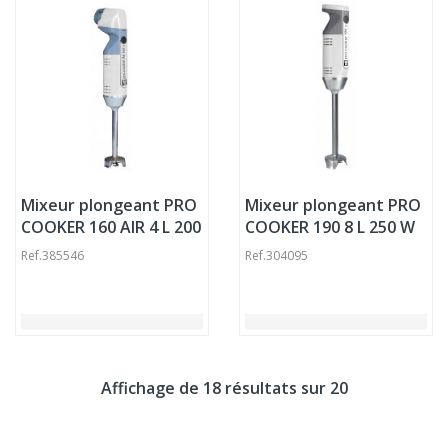
Mixeur plongeant PRO
Mixeur plongeant PRO
COOKER 160 AIR 4 L 200
COOKER 190 8 L 250 W
W 230v Mixer
230v Mixer Pro.cooker
Ref.
385546
Ref.
304095
Pro.cooker
Affichage de 18 résultats sur 20