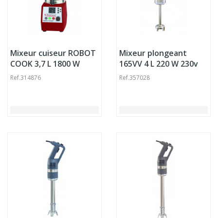
Mixeur cuiseur ROBOT
Mixeur plongeant
COOK 3,7 L 1800 W
165VV 4 L 220 W 230v
230v Robot Coupe
Robot Coupe
Ref.
314876
Ref.
357028