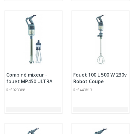
Combiné mixeur -
Fouet 100 L 500 W 230v
fouet MP450 ULTRA
Robot Coupe
100 L 500 W 230v Robot
Ref.
023388
Ref.
449813
Coupe