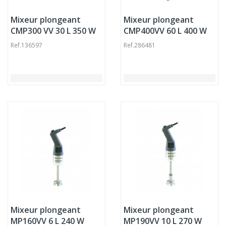
Mixeur plongeant
Mixeur plongeant
CMP300 VV 30 L 350 W
CMP400VV 60 L 400 W
230v Robot Coupe
230v Robot Coupe
Ref.
136597
Ref.
286481
Mixeur plongeant
Mixeur plongeant
MP160VV 6 L 240 W
MP190VV 10 L 270 W