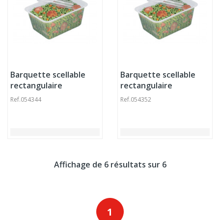
Barquette scellable
Barquette scellable
rectangulaire
rectangulaire
transparent
transparent
Ref.
054344
Ref.
054352
19,2x13,7x5,5 cm 100 cl
19,2x13,7x8,6 cm 150 cl
Alphacel Alphaform
Alphacel Alphaform
(160 pièces)
(110 pièces)
Affichage de 6 résultats sur 6
1