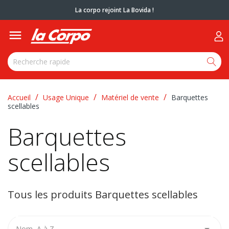
La corpo rejoint La Bovida !

Accueil
Usage Unique
Matériel de vente
Barquettes
scellables
Barquettes
scellables
Tous les produits Barquettes scellables

Nom, A à Z