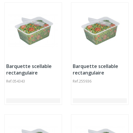
Barquette scellable
Barquette scellable
rectangulaire
rectangulaire
transparent
transparent
Ref.
054343
Ref.
255936
13,7x9,6x6,6 cm 50 cl
19,2x13,7x4,1 cm 73 cl
Alphacel Alphaform
Alphacel Alphaform
(100 pièces)
(140 pièces)