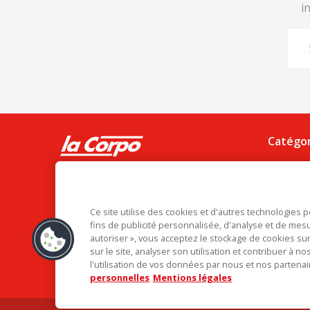
i
Catégor
Laboratoi
Tel. 02 48 66 73 00
Matériel
La Corpo rejoint La bovida
ZAC le César, Rue du bois des Chagnières
Usage un
Ce site utilise des cookies et d'autres technologies
18570 Le Subdray
fins de publicité personnalisée, d'analyse et de mesu
Alimentai
autoriser », vous acceptez le stockage de cookies sur
service.commercial@labovida.com
Hygiène e
sur le site, analyser son utilisation et contribuer à 
Côté mag
l'utilisation de vos données par nous et nos partenai
personnelles
Mentions légales
Vêtement