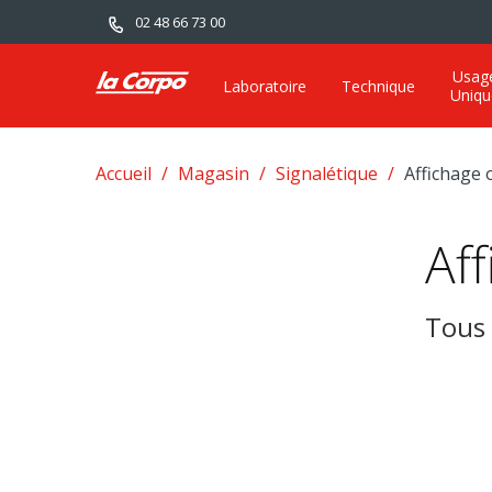
02 48 66 73 00
Usag
Laboratoire
Technique
Uniqu
Accueil
Magasin
Signalétique
Affichage 
Aff
Tous 