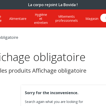
La corpo rejoint La Bovida !
Hygiène
e
Vêtements
Alimentaire
et
Magasin
e
professionnels
entretien
obligatoire
ichage obligatoire
les produits Affichage obligatoire
Sorry for the inconvenience.
Search again what you are looking for