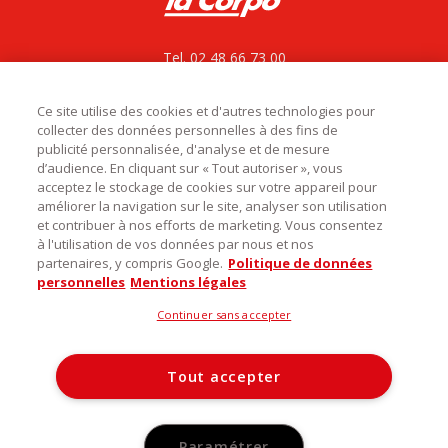
Tel. 02 48 66 73 00
La Corpo rejoint La bovida
ZAC le César, Rue du bois des Chagnières
18570 Le Subdray
Ce site utilise des cookies et d'autres technologies pour
collecter des données personnelles à des fins de
service.commercial@labovida.com
publicité personnalisée, d'analyse et de mesure
d’audience. En cliquant sur « Tout autoriser », vous
acceptez le stockage de cookies sur votre appareil pour
améliorer la navigation sur le site, analyser son utilisation
et contribuer à nos efforts de marketing. Vous consentez

Catégories
à l'utilisation de vos données par nous et nos
partenaires, y compris Google.
Politique de données

Infos utiles
personnelles
Mentions légales
Découvrez notre magasin
Continuer sans accepter
La Corpo Rungis
Tout accepter
©️ 2026 La Corpo. Tous droits réservés -
Mentions légales
-
Conditions générales de ventes
-
Politique d’utilisation des
Paramétrer