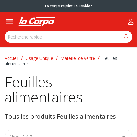
La corpo rejoint La Bovida !

Accueil
Usage Unique
Matériel de vente
Feuilles
alimentaires
Feuilles
alimentaires
Tous les produits Feuilles alimentaires

Nom, A à Z