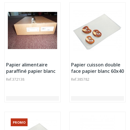
Papier alimentaire
Papier cuisson double
paraffiné papier blanc
face papier blanc 60x40
25x32 cm 52 g/m² (2238
cm Pro.cooker (500
Ref.
372138
Ref.
385782
pièces)
pièces)
PROMO