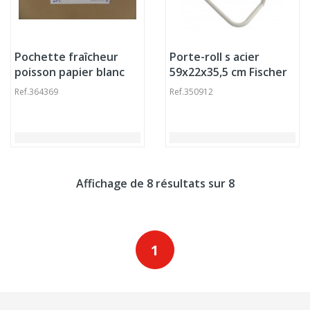
Pochette fraîcheur
Porte-roll s acier
poisson papier blanc
59x22x35,5 cm Fischer
25x25 cm (1000 pièces)
Ref.
364369
Ref.
350912
Affichage de 8 résultats sur 8
1