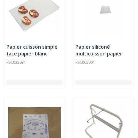
Papier cuisson simple
Papier siliconé
face papier blanc
multicuisson papier
53x32,5 cm Pro.cooker
blanc 650x500 mm (5
Ref.
032031
Ref.
065001
(500 pièces)
pièces)