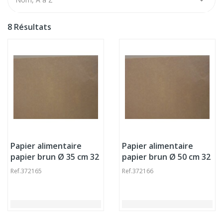
8 Résultats
Papier alimentaire
Papier alimentaire
papier brun Ø 35 cm 32
papier brun Ø 50 cm 32
g/m²
g/m²
Ref.
372165
Ref.
372166