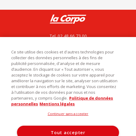
Tel. 02 48 66 73 00
La Corpo rejoint La bovida
ZAC le César, Rue du bois des Chagnières
18570 Le Subdray
Ce site utilise des cookies et d'autres technologies pour
collecter des données personnelles à des fins de
service.commercial@labovida.com
publicité personnalisée, d'analyse et de mesure
d’audience. En cliquant sur « Tout autoriser », vous
acceptez le stockage de cookies sur votre appareil pour
améliorer la navigation sur le site, analyser son utilisation
et contribuer à nos efforts de marketing. Vous consentez

Catégories
à l'utilisation de vos données par nous et nos
partenaires, y compris Google.
Politique de données

Infos utiles
personnelles
Mentions légales
Découvrez notre magasin
Continuer sans accepter
La Corpo Rungis
Tout accepter