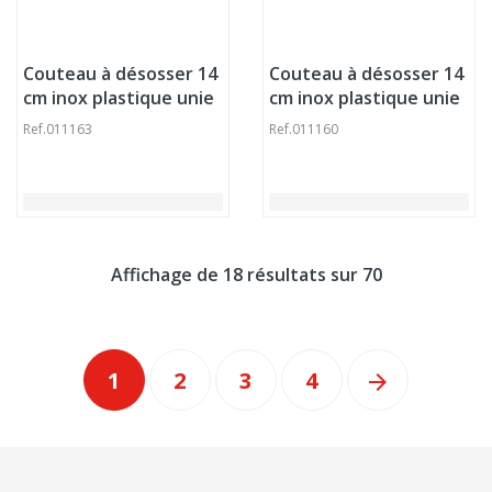
Couteau à désosser 14
Couteau à désosser 14
cm inox plastique unie
cm inox plastique unie
Fibrox Victorinox
Fibrox Victorinox
Ref.
011163
Ref.
011160
Affichage de 18 résultats sur 70
1
2
3
4
