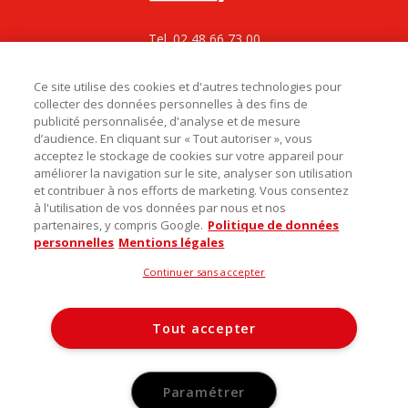
Tel. 02 48 66 73 00
La Corpo rejoint La bovida
ZAC le César, Rue du bois des Chagnières
18570 Le Subdray
Ce site utilise des cookies et d'autres technologies pour
collecter des données personnelles à des fins de
service.commercial@labovida.com
publicité personnalisée, d'analyse et de mesure
d’audience. En cliquant sur « Tout autoriser », vous
acceptez le stockage de cookies sur votre appareil pour
améliorer la navigation sur le site, analyser son utilisation
et contribuer à nos efforts de marketing. Vous consentez

Catégories
à l'utilisation de vos données par nous et nos
partenaires, y compris Google.
Politique de données

Infos utiles
personnelles
Mentions légales
Découvrez notre magasin
Continuer sans accepter
La Corpo Rungis
Tout accepter
©️ 2026 La Corpo. Tous droits réservés -
Mentions légales
-
Conditions générales de ventes
-
Politique d’utilisation des
Paramétrer