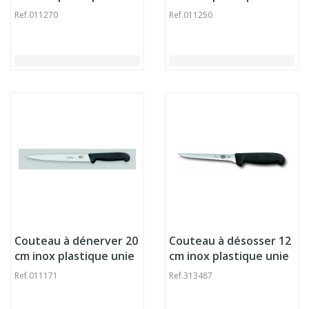
Fibrox Victorinox
Fibrox Victorinox
Ref.
011270
Ref.
011250
Couteau à dénerver 20
Couteau à désosser 12
cm inox plastique unie
cm inox plastique unie
Fibrox Victorinox
Fibrox Victorinox
Ref.
011171
Ref.
313487