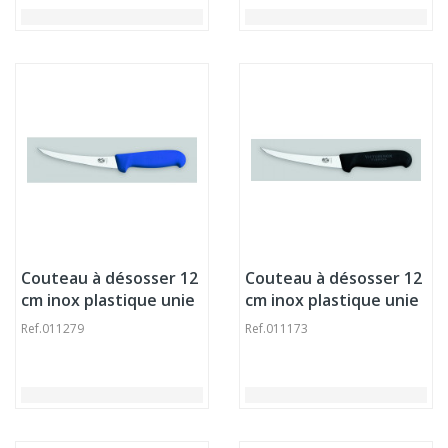
Couteau à désosser 12
Couteau à désosser 12
cm inox plastique unie
cm inox plastique unie
Fibrox Victorinox
Fibrox Victorinox
Ref.
011279
Ref.
011173