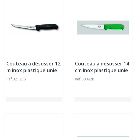
Couteau à désosser 12
Couteau à désosser 14
m inox plastique unie
cm inox plastique unie
Fibrox Victorinox
Fibrox Victorinox
Ref.
321256
Ref.
600928