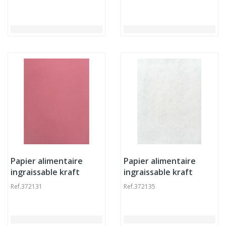
Papier alimentaire
Papier alimentaire
ingraissable kraft
ingraissable kraft
33x50 cm (1293 pièces)
33x50 cm (1293 pièces)
Ref.
372131
Ref.
372135