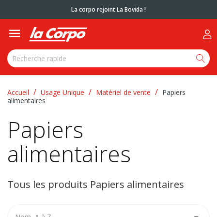
La corpo rejoint La Bovida !

Accueil
Usage Unique
Matériel de vente
Papiers
alimentaires
Papiers
alimentaires
Tous les produits Papiers alimentaires

Nom, A à Z