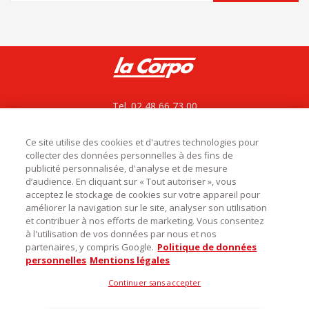
Tel. 02 48 66 73 00
La Corpo rejoint La bovida
ZAC le César, Rue du bois des Chagnières
18570 Le Subdray
Ce site utilise des cookies et d'autres technologies pour
collecter des données personnelles à des fins de
service.commercial@labovida.com
publicité personnalisée, d'analyse et de mesure
d’audience. En cliquant sur « Tout autoriser », vous
acceptez le stockage de cookies sur votre appareil pour
améliorer la navigation sur le site, analyser son utilisation
et contribuer à nos efforts de marketing. Vous consentez

Catégories
à l'utilisation de vos données par nous et nos
partenaires, y compris Google.
Politique de données

Infos utiles
personnelles
Mentions légales
Découvrez notre magasin
Continuer sans accepter