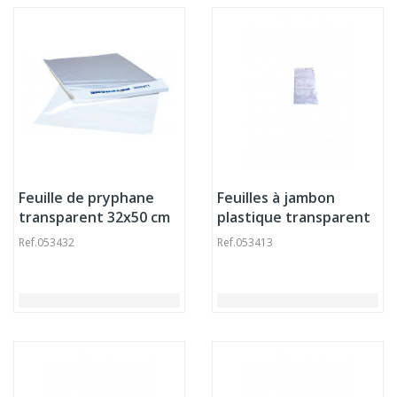
Feuille de pryphane
Feuilles à jambon
transparent 32x50 cm
plastique transparent
(1000 pièces)
1000x650x30 mm 10
Ref.
053432
Ref.
053413
microns (1000 pièces)