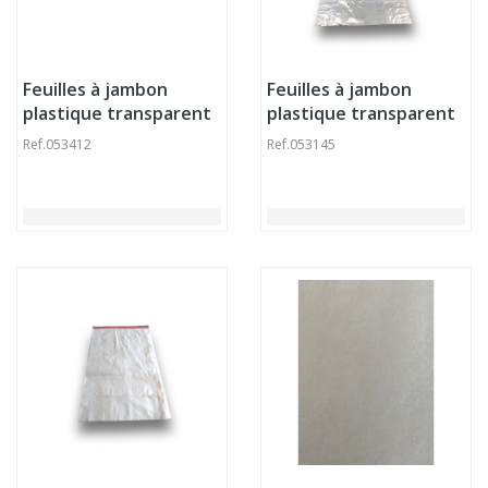
Feuilles à jambon
Feuilles à jambon
plastique transparent
plastique transparent
650x500x30 mm 10
800x600 mm 15 microns
Ref.
053412
Ref.
053145
microns (1000 pièces)
(1000 pièces)