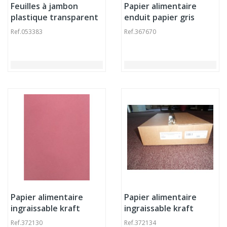
Feuilles à jambon
Papier alimentaire
plastique transparent
enduit papier gris
800x700x300 mm 12
33x40 cm 40 g/m² (900
Ref.
053383
Ref.
367670
microns (250 pièces)
pièces)
Papier alimentaire
Papier alimentaire
ingraissable kraft
ingraissable kraft
25x32 cm (2586 pièces)
25x32 cm (2586 pièces)
Ref.
372130
Ref.
372134