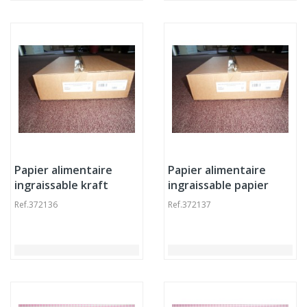
Papier alimentaire
Papier alimentaire
ingraissable kraft
ingraissable papier
50x65 cm (656 pièces)
blanc 65x100 cm 45
Ref.
372136
Ref.
372137
g/m² (328 pièces)