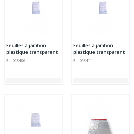
Feuilles à jambon
Feuilles à jambon
plastique transparent
plastique transparent
320x250x30 mm 10
500x320x30 mm 10
Ref.
053406
Ref.
053411
microns (1000 pièces)
microns (1000 pièces)